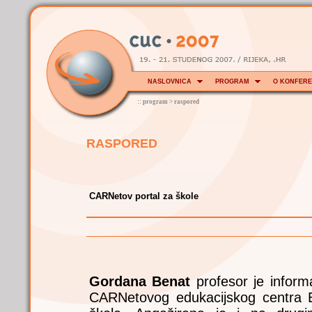
NASLOVNICA
PROGRAM
O KONFERE
::
program
>
raspored
RASPORED
CARNetov portal za škole
Gordana Benat
profesor je informat
CARNetovog edukacijskog centra Ed