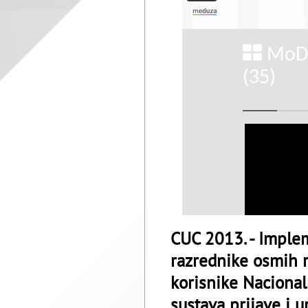
CUC 2013. - Implem
razrednike osmih r
korisnike Naciona
sustava prijave i u