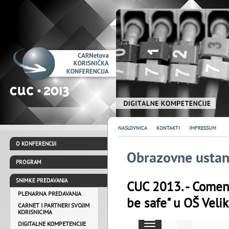
NASLOVNICA
KONTAKTI
IMPRESSUM
O KONFERENCIJI
Obrazovne ustan
PROGRAM
SNIMKE PREDAVANJA
CUC 2013. - Comeni
PLENARNA PREDAVANJA
be safe" u OŠ Veli
CARNET I PARTNERI SVOJIM
KORISNICIMA
DIGITALNE KOMPETENCIJE