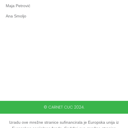
Maja Petrović
Ana Smoljo
© CARNET CUC 2024.
Izradu ove mrežne stranice sufinancirala je Europska unija iz