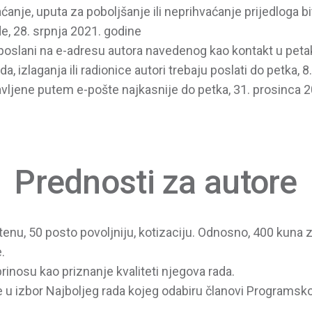
ćanje, uputa za poboljšanje ili neprihvaćanje prijedloga b
e, 28. srpnja 2021. godine
 poslani na e-adresu autora navedenog kao kontakt u petak
, izlaganja ili radionice autori trebaju poslati do petka, 
avljene putem e-pošte najkasnije do petka, 31. prosinca 
Prednosti za autore
enu, 50 posto povoljniju, kotizaciju. Odnosno, 400 kuna za
.
rinosu kao priznanje kvaliteti njegova rada.
 u izbor Najboljeg rada kojeg odabiru članovi Programsko