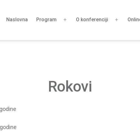
Naslovna
Program
O konferenciji
Onlin
Otvori
Otvori
izbornik
izbornik
Rokovi
 godine
 godine