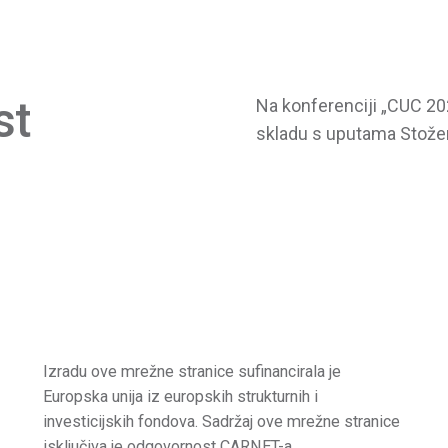
st
Na konferenciji „CUC 202
skladu s uputama Stožera
Izradu ove mrežne stranice sufinancirala je
Europska unija iz europskih strukturnih i
investicijskih fondova. Sadržaj ove mrežne stranice
isključiva je odgovornost CARNET-a.