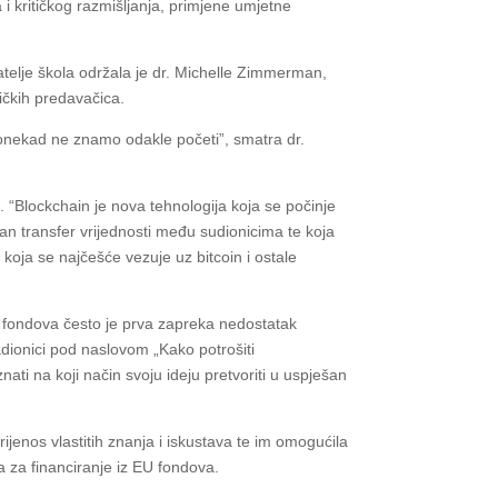
a i kritičkog razmišljanja, primjene umjetne
elje škola održala je dr. Michelle Zimmerman,
ičkih predavačica.
 ponekad ne znamo odakle početi”, smatra dr.
 “Blockchain je nova tehnologija koja se počinje
an transfer vrijednosti među sudionicima te koja
koja se najčešće vezuje uz bitcoin i ostale
z fondova često je prva zapreka nedostatak
radionici pod naslovom „Kako potrošiti
ati na koji način svoju ideju pretvoriti u uspješan
enos vlastitih znanja i iskustava te im omogućila
a za financiranje iz EU fondova.