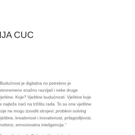
IJA CUC
“Budućnost je digitalna no potrebno je
istovremeno snažno razvijati i neke druge
vještine. Koje? Vještine budućnosti. Vještine koje
je najteže naći na tržištu rada. To su one vještine
koje ne mogu izvoditi strojevi:
problem-solving
vještine, kreativnost i inovativnost, prilagodljivost,
vodstvo, emocionalna inteligencija.”