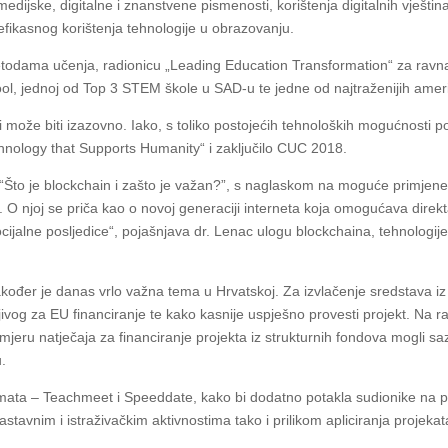
medijske, digitalne i znanstvene pismenosti, korištenja digitalnih vještin
 efikasnog korištenja tehnologije u obrazovanju.
dama učenja, radionicu „Leading Education Transformation“ za ravnat
ol, jednoj od Top 3 STEM škole u SAD-u te jedne od najtraženijih amer
i može biti izazovno. Iako, s toliko postojećih tehnoloških mogućnosti
hnology that Supports Humanity“ i zaključilo CUC 2018.
“Što je blockchain i zašto je važan?”, s naglaskom na moguće primjene.
 O njoj se priča kao o novoj generaciji interneta koja omogućava direkt
ijalne posljedice“, pojašnjava dr. Lenac ulogu blockchaina, tehnologije 
akođer je danas vrlo važna tema u Hrvatskoj. Za izvlačenje sredstava i
ljivog za EU financiranje te kako kasnije uspješno provesti projekt. Na 
jeru natječaja za financiranje projekta iz strukturnih fondova mogli sazn
u.
ata – Teachmeet i Speeddate, kako bi dodatno potakla sudionike na prij
tavnim i istraživačkim aktivnostima tako i prilikom apliciranja projekat