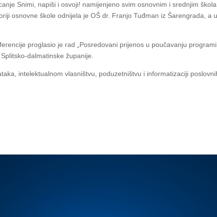
canje Snimi, napiši i osvoji! namijenjeno svim osnovnim i srednjim škol
iji osnovne škole odnijela je OŠ dr. Franjo Tuđman iz Šarengrada, a u ka
nferencije proglasio je rad „Posredovani prijenos u poučavanju program
 Splitsko-dalmatinske županije.
podataka, intelektualnom vlasništvu, poduzetništvu i informatizaciji posl