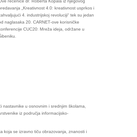
Ove rečenice dr. Roberta Kopala iz njegovog
predavanja „Kreativnost 4.0: kreativnost usprkos i
zahvaljujući 4. industrijskoj revoluciji“ tek su jedan
od naglasaka 20. CARNET-ove korisničke
konferencije CUC20: Mreža ideja, održane u
Šibeniku.
ći nastavnike u osnovnim i srednjim školama,
rstvenike iz područja informacijsko-
 koja se izravno tiču obrazovanja, znanosti i