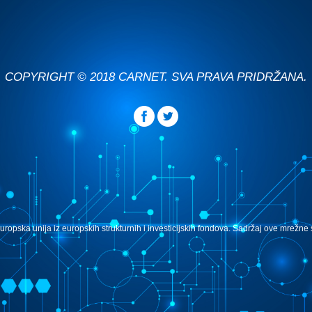
COPYRIGHT © 2018 CARNET. SVA PRAVA PRIDRŽANA.
uropska unija iz europskih strukturnih i investicijskih fondova. Sadržaj ove mrežn