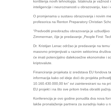
korištenja novih tehnologija. Istaknuta je važnost 
inteligencije i neuroznanosti u obrazovanju, kao i
O promjenama u sustavu obrazovanja i novim meto
profesorica na Renton Preparatory Christian Scho
“Predvoditi preobrazbu obrazovanja je uzbudljivo 
Zimmerman, čije je predavanje „People First: Tec
Dr. Kristijan Lenac održao je predavanje na temu 
masovno primjenjivati u raznim sektorima društva.
će imati potencijalno dalekosežne ekonomske i soc
kriptovalute.
Financiranje projekata iz sredstava EU fondova t
informacija kako od ideje doći do projekta prihvat
10.160.430.000,00 kn“ svi zainteresirani su na prim
EU projekt i na što sve pritom treba obratiti pažnj
Konferencija je ovo godine ponudila dva nova form
lakše pronalaženje partnera za suradnju kako u nas