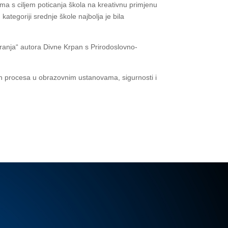
ama s ciljem poticanja škola na kreativnu primjenu
tegoriji srednje škole najbolja je bila
iranja“ autora Divne Krpan s Prirodoslovno-
ovnih procesa u obrazovnim ustanovama, sigurnosti i