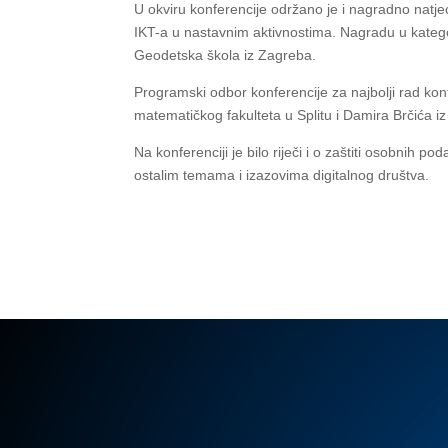
U okviru konferencije održano je i nagradno natje
IKT-a u nastavnim aktivnostima. Nagradu u kategor
Geodetska škola iz Zagreba.
Programski odbor konferencije za najbolji rad ko
matematičkog fakulteta u Splitu i Damira Brčića iz
Na konferenciji je bilo riječi i o zaštiti osobnih 
ostalim temama i izazovima digitalnog društva.