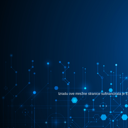
Izradu ove mrežne stranice sufinancirala je E