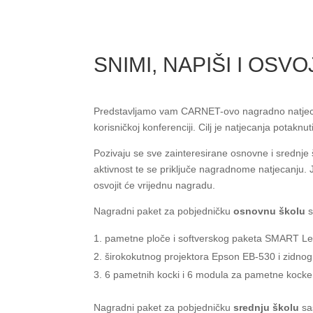
SNIMI, NAPIŠI I OSVOJ
Predstavljamo vam CARNET-ovo nagradno natjecan
korisničkoj konferenciji. Cilj je natjecanja potakn
Pozivaju se sve zainteresirane osnovne i srednje
aktivnost te se priključe nagradnome natjecanju. 
osvojit će vrijednu nagradu.
Nagradni paket za pobjedničku
osnovnu školu
s
pametne ploče i softverskog paketa SMART Lea
širokokutnog projektora Epson EB-530 i zidno
6 pametnih kocki i 6 modula za pametne kocke
Nagradni paket za pobjedničku
srednju školu
sas