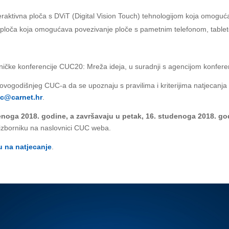
ktivna ploča s DViT (Digital Vision Touch) tehnologijom koja omogućav
 ploča koja omogućava povezivanje ploče s pametnim telefonom, table
čke konferencije CUC20: Mreža ideja, u suradnji s agencijom konferen
ovogodišnjeg CUC-a da se upoznaju s pravilima i kriterijima natjecanja
c@carnet.hr
.
denoga 2018. godine, a završavaju u petak, 16. studenoga 2018. g
 izborniku na naslovnici CUC weba.
u na natjecanje
.