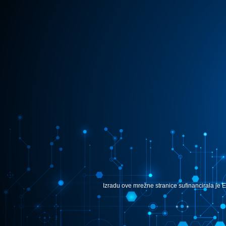
Izradu ove mrežne stranice sufinancirala je E