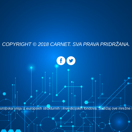
COPYRIGHT © 2018 CARNET. SVA PRAVA PRIDRŽANA.
uropska unija iz europskih strukturnih i investicijskih fondova. Sadržaj ove mrežn