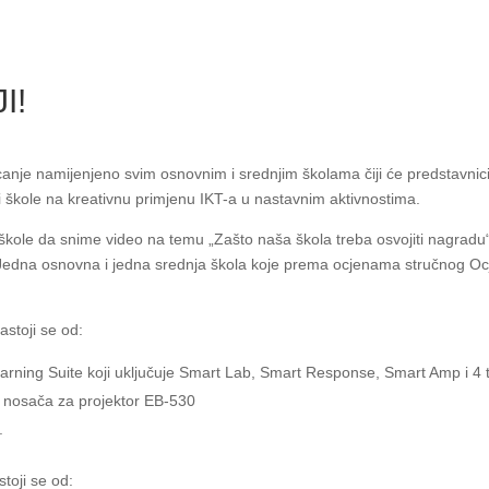
I!
je namijenjeno svim osnovnim i srednjim školama čiji će predstavnici
uti škole na kreativnu primjenu IKT-a u nastavnim aktivnostima.
 škole da snime video na temu „Zašto naša škola treba osvojiti nagradu
Jedna osnovna i jedna srednja škola koje prema ocjenama stručnog Ocjen
astoji se od:
rning Suite koji uključuje Smart Lab, Smart Response, Smart Amp i 4
g nosača za projektor EB-530
.
toji se od: