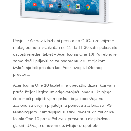
Posjetite Acerov izložbeni prostor na CUC-u za vrijeme
malog odmora, svaki dan od 11 do 11:30 sati i pokušajte
osvojiti vrijedan tablet – Acer Iconia One 10! Potrebno je
samo doći i prijaviti se za nagradnu igru te tijekom
izvlačenja biti prisutan kod Acer-ovog izložbenog
prostora.
Acer Iconia One 10 tablet ima upečatljiv dizajn koji vam
pruža željeni izgled uz odgovarajuću snagu. Uz njega
ćete moći podjeliti vjerni prikaz boja i sadržaja na
zaslonu sa svojim prijateljima pomoću zaslona sa IPS
tehnologijom. Zahvaljujući sustavu dvostrukih zvučnika
Iconia One 10 prosječni zvuk pretvara u eksplozivno
glasni. Uživajte u novom doživljaju uz upotrebu