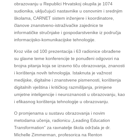
obrazovanju u Republici Hrvatskoj okupila je 1074
sudionika, uključujući nastavnike u osnovnim i srednjim
školama, CARNET sistem inženjere i koordinatore,
članove znanstveno-istraživačke zajednice te
informatičke stručnjake i gospodarstvenike iz područja
informacijsko-komunikacijske tehnologije.
Kroz više od 100 prezentacija i 63 radionice obrađene
su glavne teme konferencije te ponuđeni odgovori na
brojna pitanja koja se izravno tiču obrazovanja, znanosti
i korištenja novih tehnologija. Istaknuta je važnost
medijske, digitalne i znanstvene pismenosti, korištenja
digitalnih vještina i kritičkog razmišljanja, primjene
umjetne inteligencije i neuroznanosti u obrazovanju, kao
i efikasnog korištenja tehnologije u obrazovanju.
O promjenama u sustavu obrazovanja i novim
metodama učenja, radionicu „Leading Education
Transformation“ za ravnatelje škola održala je dr.
Michelle Zimmerman, profesorica na Renton