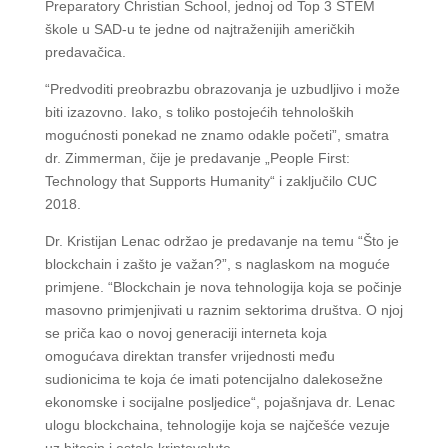
Preparatory Christian School, jednoj od Top 3 STEM
škole u SAD-u te jedne od najtraženijih američkih
predavačica.
“Predvoditi preobrazbu obrazovanja je uzbudljivo i može
biti izazovno. Iako, s toliko postojećih tehnoloških
mogućnosti ponekad ne znamo odakle početi”, smatra
dr. Zimmerman, čije je predavanje „People First:
Technology that Supports Humanity“ i zaključilo CUC
2018.
Dr. Kristijan Lenac održao je predavanje na temu “Što je
blockchain i zašto je važan?”, s naglaskom na moguće
primjene. “Blockchain je nova tehnologija koja se počinje
masovno primjenjivati u raznim sektorima društva. O njoj
se priča kao o novoj generaciji interneta koja
omogućava direktan transfer vrijednosti među
sudionicima te koja će imati potencijalno dalekosežne
ekonomske i socijalne posljedice“, pojašnjava dr. Lenac
ulogu blockchaina, tehnologije koja se najčešće vezuje
uz bitcoin i ostale kriptovalute.