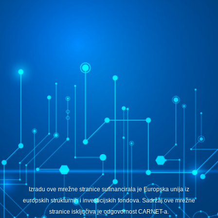
Izradu ove mrežne stranice sufinancirala je Europska unija iz
europskih strukturnih i investicijskih fondova. Sadržaj ove mrežne
stranice isključiva je odgovornost CARNET-a.