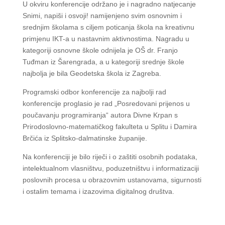
U okviru konferencije održano je i nagradno natjecanje
Snimi, napiši i osvoji! namijenjeno svim osnovnim i
srednjim školama s ciljem poticanja škola na kreativnu
primjenu IKT-a u nastavnim aktivnostima. Nagradu u
kategoriji osnovne škole odnijela je OŠ dr. Franjo
Tuđman iz Šarengrada, a u kategoriji srednje škole
najbolja je bila Geodetska škola iz Zagreba.
Programski odbor konferencije za najbolji rad
konferencije proglasio je rad „Posredovani prijenos u
poučavanju programiranja“ autora Divne Krpan s
Prirodoslovno-matematičkog fakulteta u Splitu i Damira
Brčića iz Splitsko-dalmatinske županije.
Na konferenciji je bilo riječi i o zaštiti osobnih podataka,
intelektualnom vlasništvu, poduzetništvu i informatizaciji
poslovnih procesa u obrazovnim ustanovama, sigurnosti
i ostalim temama i izazovima digitalnog društva.