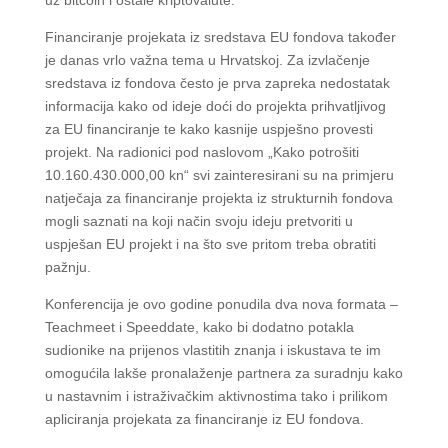
Financiranje projekata iz sredstava EU fondova također
je danas vrlo važna tema u Hrvatskoj. Za izvlačenje
sredstava iz fondova često je prva zapreka nedostatak
informacija kako od ideje doći do projekta prihvatljivog
za EU financiranje te kako kasnije uspješno provesti
projekt. Na radionici pod naslovom „Kako potrošiti
10.160.430.000,00 kn“ svi zainteresirani su na primjeru
natječaja za financiranje projekta iz strukturnih fondova
mogli saznati na koji način svoju ideju pretvoriti u
uspješan EU projekt i na što sve pritom treba obratiti
pažnju.
Konferencija je ovo godine ponudila dva nova formata –
Teachmeet i Speeddate, kako bi dodatno potakla
sudionike na prijenos vlastitih znanja i iskustava te im
omogućila lakše pronalaženje partnera za suradnju kako
u nastavnim i istraživačkim aktivnostima tako i prilikom
apliciranja projekata za financiranje iz EU fondova.